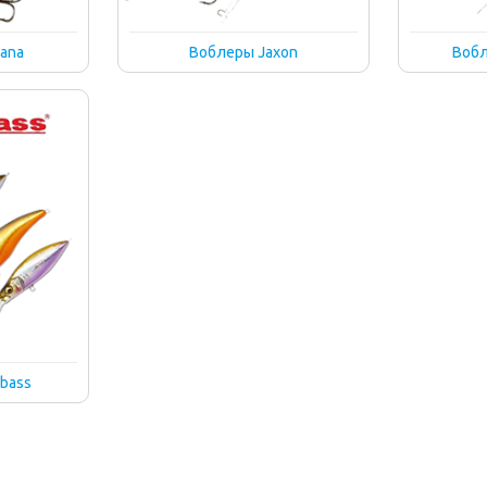
ana
Воблеры Jaxon
Вобл
bass