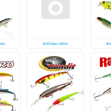
man
Воблеры Salmo
Во