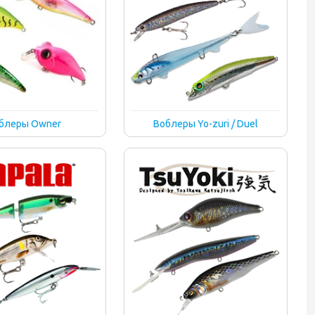
блеры Owner
Воблеры Yo-zuri / Duel