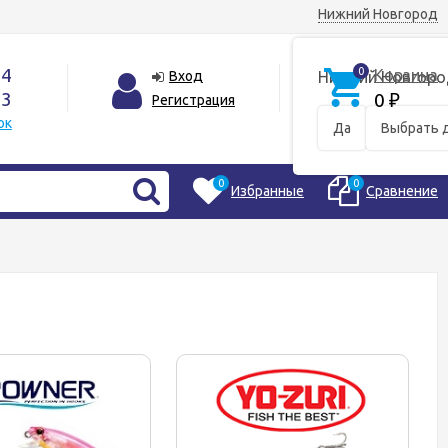
Нижний Новгород
44
0
Корзина
Вход
Нижний Новгоро
33
0
Регистрация
₽
ок
Да
Выбрать 
0
0
Избранные
Сравнение