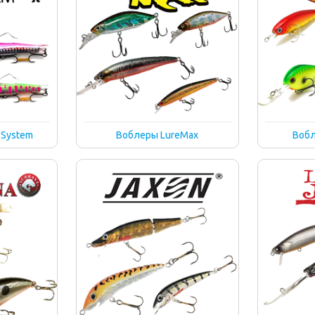
 System
Воблеры LureMax
Вобл