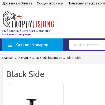
Доставка и Оплата
Скидки и Бонусы
Пользовательское сог
Рыболовный интернет магазин в
Нижнем Новгороде
Каталог товаров
Главная
→
Катушки
→
Задний фрикцион
→
Black Side
Black Side