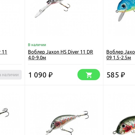
В наличии
r 11
Воблер Jaxon HS Diver 11 DR
Воблер Jaxo
4.0-9.0м
09 1.5-2.5м
1 090
585
в наличии
₽
₽