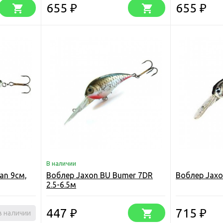
655
655
₽
₽
В наличии
an 9см,
Воблер Jaxon BU Bumer 7DR
Воблер Jaxo
2.5-6.5м
447
715
в наличии
₽
₽