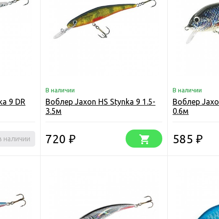
В наличии
В наличии
ka 9 DR
Воблер Jaxon HS Stynka 9 1.5-
Воблер Jaxon
3.5м
0.6м
720
585
в наличии
₽
₽