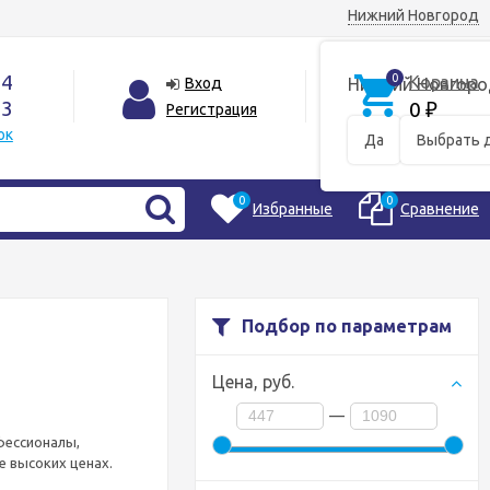
Нижний Новгород
44
0
Корзина
Вход
Нижний Новгоро
33
0
Регистрация
₽
ок
Да
Выбрать 
0
0
Избранные
Сравнение
Подбор по параметрам
Цена,
руб.
—
фессионалы,
е высоких ценах.