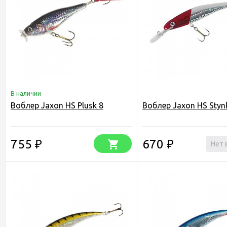
В наличии
Воблер Jaxon HS Plusk 8
Воблер Jaxon HS Styn
755
670
₽
₽
Нет 