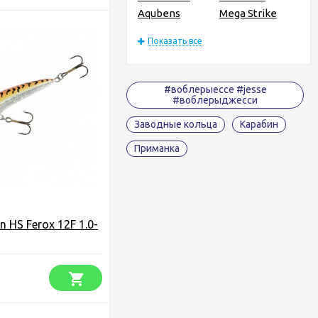
Aqubens
Mega Strike
Показать все
#воблерыессе #jesse
#воблерыджесси
Заводные кольца
Карабин
Приманка
 HS Ferox 12F 1.0-