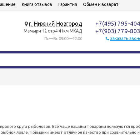
лашение
Книга отзывов
Гарантия
Обмен и возврат
+7(495) 795-40
г. Нижний Новгород
+7(903) 779-80
Мамыри 12 стр4 41км МКАД
Заказать звон
Пн—Вс 09:00—22:00
ирокого круга рыболовов. Всё чаще нашими товарами пользуются про
рыбной ловле. Приманки имеют отличное качество при сравнительно н