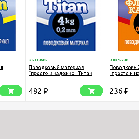
В наличии
В наличии
ал
Поводковый материал
Поводковый
"просто и надежно" Титан
"просто и н
,5 м.
упаковка 2,5 м.
Флюорокарбо
482
236
₽
₽