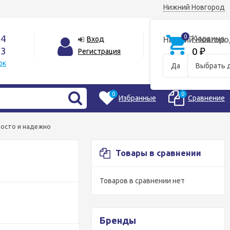
Нижний Новгород
44
0
Корзина
Вход
Нижний Новгоро
33
0
Регистрация
₽
ок
Да
Выбрать 
0
0
Избранные
Сравнение
осто и надежно
Товары в сравнении
Товаров в сравнении нет
Бренды