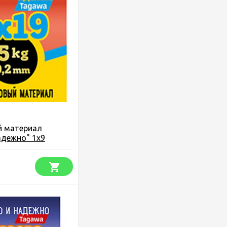
 материал
адежно" 1х9
 м.