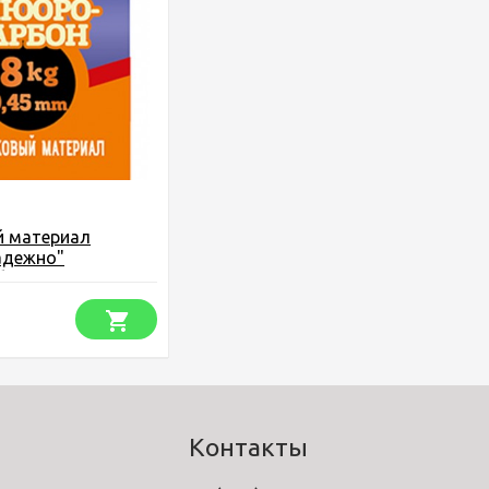
 материал
адежно"
н упаковка 2,5 м.
Контакты