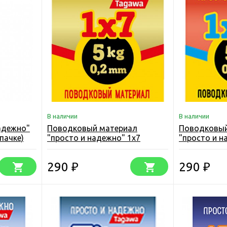
В наличии
В наличии
адежно"
Поводковый материал
Поводковый
пачке)
"просто и надежно" 1х7
"просто и н
упаковка 2,5 м.
упаковка 2,5
290
290
₽
₽