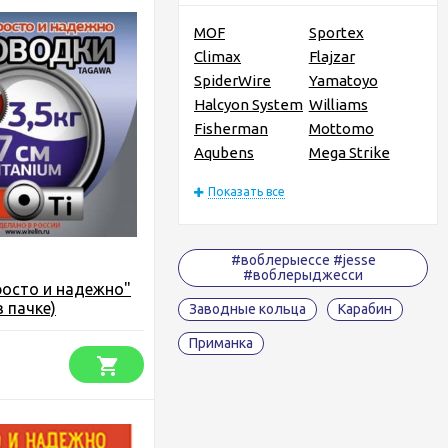
MOF
Sportex
Climax
Flajzar
SpiderWire
Yamatoyo
Halcyon System
Williams
Fisherman
Mottomo
Aqubens
Mega Strike
Показать все
#воблерыессе #jesse
#воблерыджесси
росто и надежно"
в пачке)
Заводные кольца
Карабин
Приманка