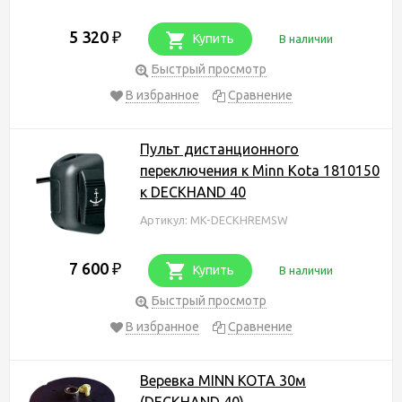
5 320
₽
Купить
В наличии
Быстрый просмотр
В избранное
Сравнение
Пульт дистанционного
переключения к Minn Kota 1810150
к DECKHAND 40
Артикул: MK-DECKHREMSW
7 600
₽
Купить
В наличии
Быстрый просмотр
В избранное
Сравнение
Веревка MINN KOTA 30м
(DECKHAND 40)