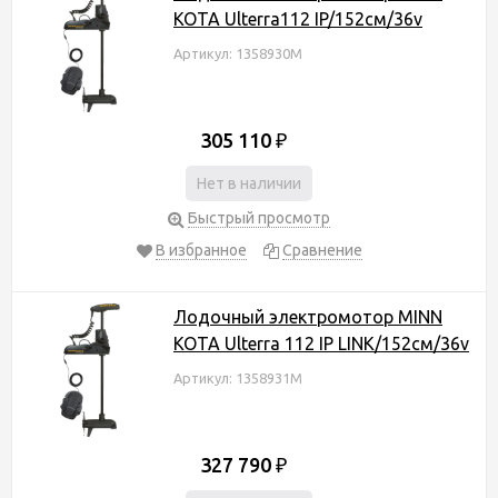
KOTA Ulterra112 IP/152см/36v
Артикул: 1358930M
305 110
₽
Нет в наличии
Быстрый просмотр
В избранное
Сравнение
Лодочный электромотор MINN
KOTA Ulterra 112 IP LINK/152см/36v
Артикул: 1358931M
327 790
₽