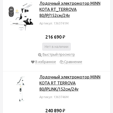
Лодочный электромотор MINN
KOTA RT_TERROVA
80/IP/152см/24v
Артикул: 1363741M
216 690
₽
Нет в наличии
Быстрый просмотр
В избранное
Сравнение
Лодочный электромотор MINN
KOTA RT TERROVA
80/IPLINK/152см/24v
Артикул: 1363746M
240 890
₽