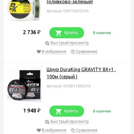
(оливково-зеленый)
Артикул: D9X150OG016
2 736
₽
Купить
В наличии
Быстрый просмотр
В избранное
Сравнение
Шнур DuraKing GRAVITY 8X+1 ,
100м (серый )
Артикул: DG8X1100G016
1 948
₽
Купить
В наличии
Быстрый просмотр
В избранное
Сравнение