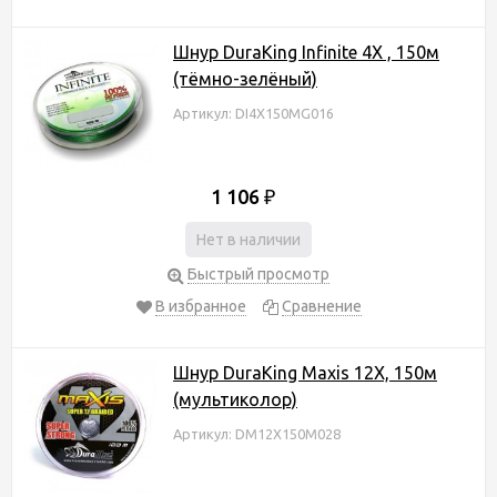
Шнур DuraKing Infinite 4X , 150м
(тёмно-зелёный)
Артикул: DI4X150MG016
1 106
₽
Нет в наличии
Быстрый просмотр
В избранное
Сравнение
Шнур DuraKing Maxis 12X, 150м
(мультиколор)
Артикул: DM12X150M028