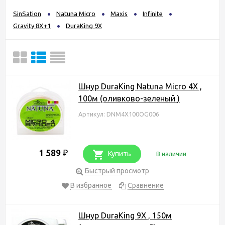
SinSation
Natuna Micro
Maxis
Infinite
Gravity 8X+1
DuraKing 9X
Шнур DuraKing Natuna Micro 4X ,
100м (оливково-зеленый )
Артикул: DNM4X100OG006
1 589
₽
Купить
В наличии
Быстрый просмотр
В избранное
Сравнение
Шнур DuraKing 9X , 150м