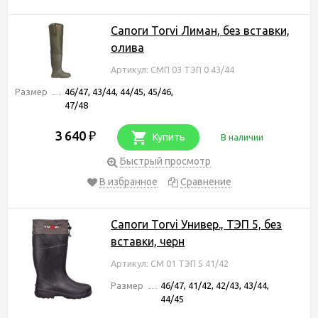
Сапоги Torvi Лиман, без вставки,
олива
Артикул: СМП 03 ТЭП 0 43/44
Размер
46/47, 43/44, 44/45, 45/46,
47/48
3 640
₽
Купить
В наличии
Быстрый просмотр
В избранное
Сравнение
Сапоги Torvi Универ., ТЭП 5, без
вставки, черн
Артикул: СМ 01 ТЭП 5 41/42
Размер
46/47, 41/42, 42/43, 43/44,
44/45