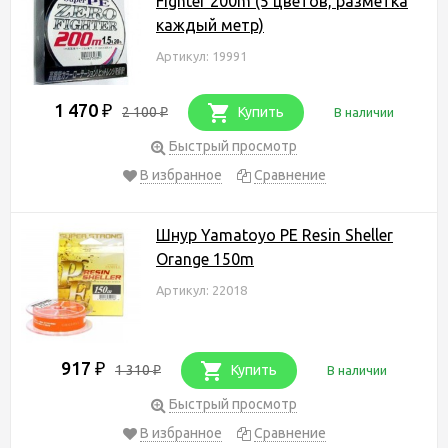
Fighter 200m (5 цветов, разметка
каждый метр)
Артикул: 19991
1 470
₽
2 100
Купить
В наличии
₽
Быстрый просмотр
В избранное
Сравнение
Шнур Yamatoyo PE Resin Sheller
Orange 150m
Артикул: 22018
917
₽
1 310
Купить
В наличии
₽
Быстрый просмотр
В избранное
Сравнение