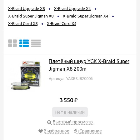
X-Braid Upgrade X8
X-Braid Upgrade X4
X-Braid Super Jigman X8
X-Braid Super Jigman X4
X-Braid Cord X8
X-Braid Cord X4
Плетёный шнур YGK X-Braid Super
Jigman X8 200m
Артикул: YAXBSJ820006
3 550
₽
Нет в наличии
Быстрый просмотр
В избранное
Сравнение