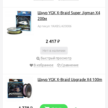
Шнур YGK X-Braid Super Jigman X4
200м
Артикул: YAXBSJ420006
2 417
₽
Нет в наличии
Быстрый просмотр
В избранное
Сравнение
Шнур YGK X-Braid Upgrade X4 100m
1 778