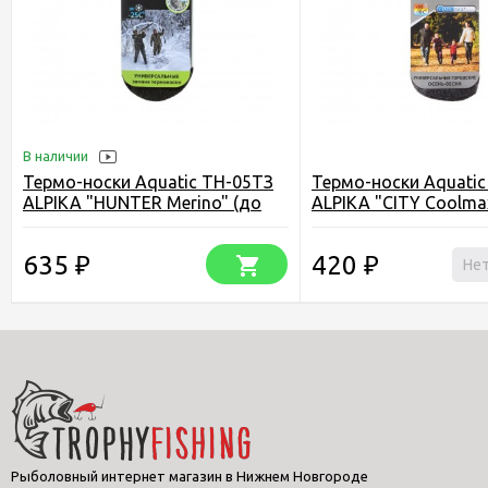
В наличии
Термо-носки Aquatic ТН-05ТЗ
Термо-носки Aquati
ALPIKA "HUNTER Merino" (до
ALPIKA "CITY Coolma
-25С)
-10С)
635
420
₽
₽
Нет
Рыболовный интернет магазин в Нижнем Новгороде