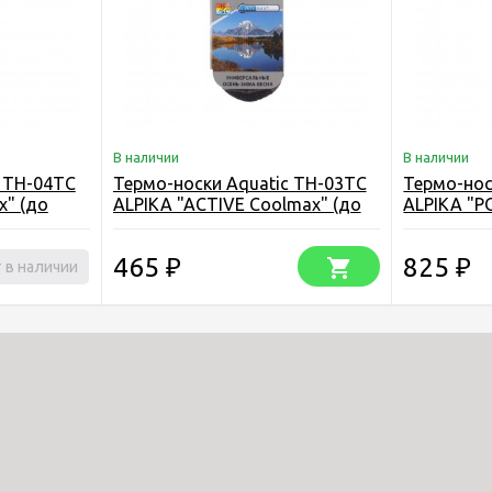
В наличии
В наличии
c ТН-04ТС
Термо-носки Aquatic ТН-03ТС
Термо-нос
x" (до
ALPIKA "ACTIVE Coolmax" (до
ALPIKA "P
-15С)
465
825
 в наличии
₽
₽