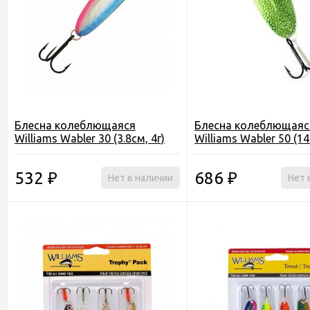
Блесна колеблющаяся
Блесна колеблющаяс
Williams Wabler 30 (3.8см, 4г)
Williams Wabler 50 (14
532
686
₽
Нет в наличии
₽
Нет 