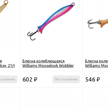
я
Блесна колеблющаяся
Блесна кол
8см, 21г)
Williams Mooselook Wobbler
Williams Mo
ения
1/4oz (8см, 7.1г)
1/6oz (6.4см,
602
546
в наличии
₽
Нет в наличии
₽