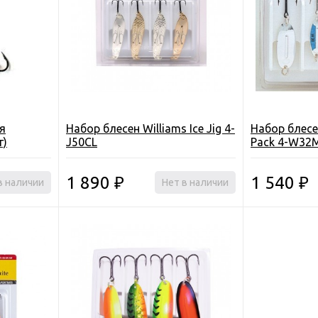
я
Набор блесен Williams Ice Jig 4-
Набор блесе
г)
J50CL
Pack 4-W32
1 890
1 540
в наличии
₽
Нет в наличии
₽