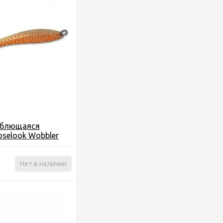
еблющаяся
oselook Wobbler
 4.7г)
Нет в наличии