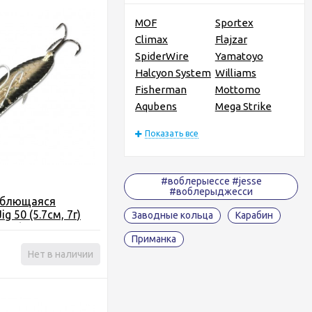
MOF
Sportex
Climax
Flajzar
SpiderWire
Yamatoyo
Halcyon System
Williams
Fisherman
Mottomo
Aqubens
Mega Strike
Показать все
#воблерыессе #jesse
#воблерыджесси
еблющаяся
Jig 50 (5.7см, 7г)
Заводные кольца
Карабин
го блеснения
Приманка
Нет в наличии