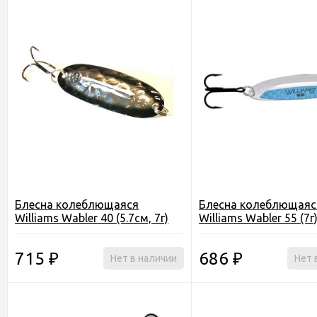
Блесна колеблющаяся
Блесна колеблющаяс
Williams Wabler 40 (5.7см, 7г)
Williams Wabler 55 (7г
715
686
₽
Нет в наличии
₽
Нет 