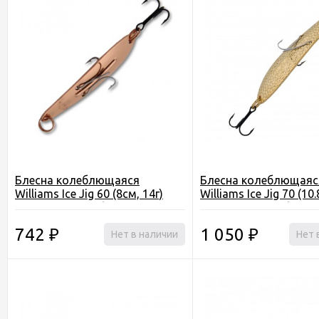
Блесна колеблющаяся
Блесна колеблющаяс
Williams Ice Jig 60 (8см, 14г)
Williams Ice Jig 70 (10.
для отвесного блеснения
для отвесного блесн
742
1 050
₽
Нет в наличии
₽
Нет 