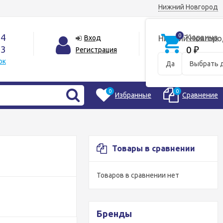
Нижний Новгород
44
0
Корзина
Вход
Нижний Новгоро
33
0
Регистрация
₽
ок
Да
Выбрать 
0
0
Избранные
Сравнение
Товары в сравнении
Товаров в сравнении нет
Бренды