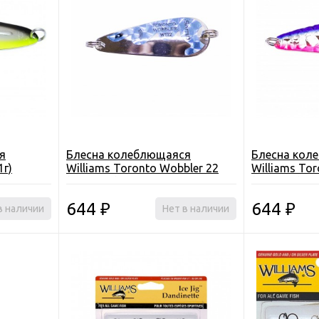
я
Блесна колеблющаяся
Блесна кол
1г)
Williams Toronto Wobbler 22
Williams To
(5.7см, 8г)
(7см, 12г)
644
644
в наличии
₽
Нет в наличии
₽