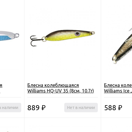
я
Блесна колеблющаяся
Блесна кол
)
Williams HQ-UV 35 (8см, 10.7г)
Williams Ice 
для отвесно
889
588
в наличии
₽
Нет в наличии
₽