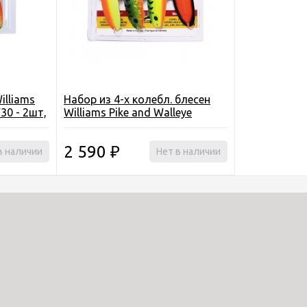
illiams
Набор из 4-х колебл. блесен
30 - 2шт,
Williams Pike and Walleye
2 590
в наличии
₽
Нет в наличии