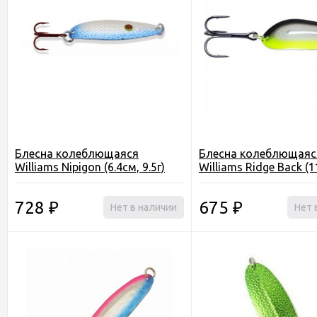
Блесна колеблющаяся
Блесна колеблющаяс
Williams Nipigon (6.4см, 9.5г)
Williams Ridge Back (1
728
675
₽
Нет в наличии
₽
Нет 