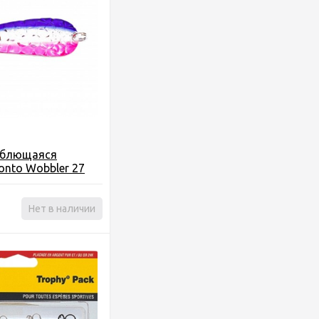
еблющаяся
ronto Wobbler 27
Нет в наличии