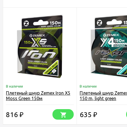
В наличии
В наличии
Плетеный шнур Zemex Iron X5
Плетеный шнур Zemex
Moss Green 150м
150 m, light green
816
635
₽
₽