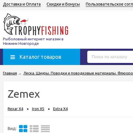
Доставка и Оплата
Скидки и Бонусы
Пользовательское сог
Рыболовный интернет магазин в
Нижнем Новгороде
Каталог товаров
Главная
→
Леска. Шнуры. Поводки и поводковые материалы. Флюоро
Zemex
Rexar X4
Iron X5
Extra X4
Вид: