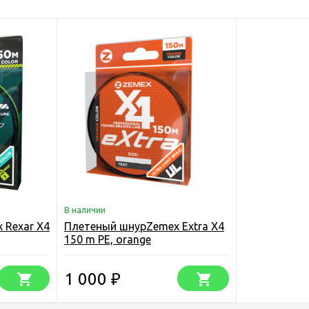
В наличии
 Rexar X4
Плетеный шнурZemex Extra X4
150 m PE, orange
1 000
₽