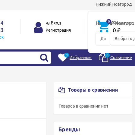
Нижний Новгород
44
0
Корзина
Вход
Нижний Новгоро
33
0
Регистрация
₽
ок
Да
Выбрать 
0
0
Избранные
Сравнение
Товары в сравнении
Товаров в сравнении нет
Бренды