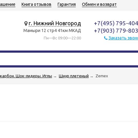
лашение
Книга отзывов
Гарантия
Обмен и возврат
+7(495) 795-40
г. Нижний Новгород
+7(903) 779-80
Мамыри 12 стр4 41км МКАД
Заказать звон
Пн—Вс 09:00—22:00
карбон. Шок-лидеры. Иглы
→
Шнур плетеный
→
Zemex