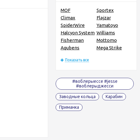
MOF
Sportex
Climax
Flajzar
SpiderWire
Yamatoyo
Halcyon System
Williams
Fisherman
Mottomo
Aqubens
Mega Strike
Показать все
#воблерыессе #jesse
#воблерыджесси
Заводные кольца
Карабин
Приманка