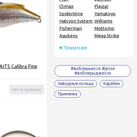
Climax
Flajzar
SpiderWire
Yamatoyo
Halcyon System
Williams
Fisherman
Mottomo
Aqubens
Mega Strike
Показать все
ITS Calibra Fine
#воблерыессе #jesse
#воблерыджесси
Заводные кольца
Карабин
Нет в наличии
Приманка