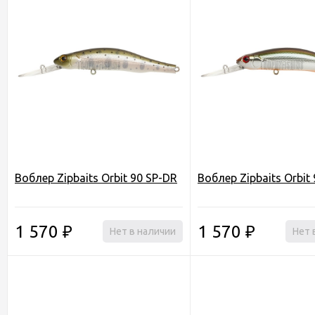
Воблер Zipbaits Orbit 90 SP-DR
Воблер Zipbaits Orbit
1 570
1 570
₽
Нет в наличии
₽
Нет 