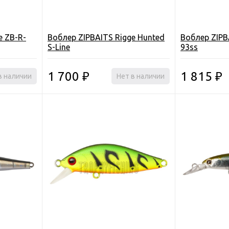
e ZB-R-
Воблер ZIPBAITS Rigge Hunted
Воблер ZIPB
S-Line
93ss
1 700
1 815
в наличии
₽
Нет в наличии
₽