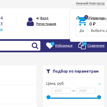
Нижний Новгород
44
0
Корзина
Вход
Нижний Новгоро
33
0
Регистрация
₽
ок
Да
Выбрать 
0
0
Избранные
Сравнение
Подбор по параметрам
Цена,
руб.
—