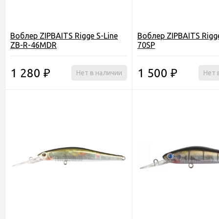
Воблер ZIPBAITS Rigge S-Line
Воблер ZIPBAITS Rigg
ZB-R-46MDR
70SP
1 280
1 500
₽
Нет в наличии
₽
Нет 