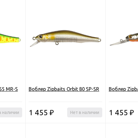
 65 MR-S
Воблер Zipbaits Orbit 80 SP-SR
Воблер Zipba
1 455
1 455
в наличии
₽
Нет в наличии
₽