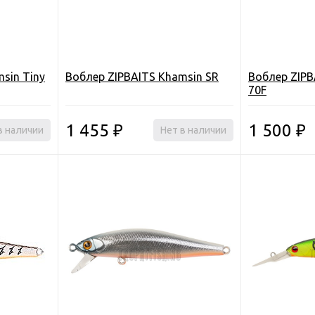
sin Tiny
Воблер ZIPBAITS Khamsin SR
Воблер ZIPB
70F
1 455
1 500
в наличии
₽
Нет в наличии
₽