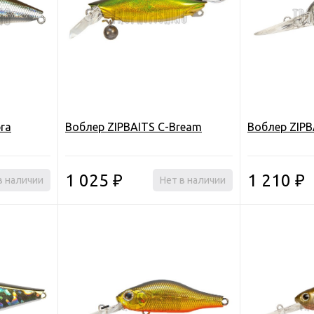
bra
Воблер ZIPBAITS C-Bream
Воблер ZIPB
1 025
1 210
в наличии
₽
Нет в наличии
₽