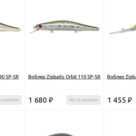
 90 SP-SR
Воблер Zipbaits Orbit 110 SP-SR
Воблер Zipba
1 680
1 455
в наличии
₽
Нет в наличии
₽