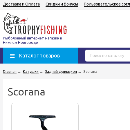
Доставка и Оплата
Скидки и Бонусы
Пользовательское сог
Рыболовный интернет магазин в
Нижнем Новгороде
Каталог товаров
Главная
→
Катушки
→
Задний фрикцион
→
Scorana
Scorana