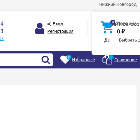
Нижний Новгород
44
0
Корзина
Вход
Нижний Новгоро
33
0
Регистрация
₽
ок
Да
Выбрать 
0
0
Избранные
Сравнение