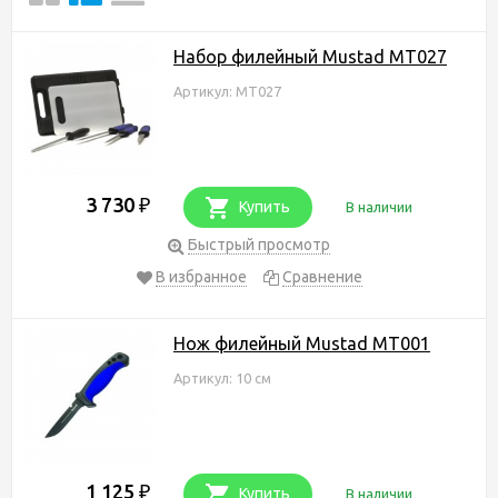
Набор филейный Mustad MT027
Артикул: MT027
3 730
₽
Купить
В наличии
Быстрый просмотр
В избранное
Сравнение
Нож филейный Mustad MT001
Артикул: 10 см
1 125
₽
Купить
В наличии