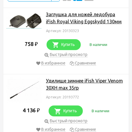
Заглушка для ножей ледобура
iFish Royal Viking Eggskydd 130мм
Артикул: 20130323
758
₽
Купить
В наличии
Быстрый просмотр
В избранное
Сравнение
Удилище зимнее iFish Viper Venom
30XH max 35гр
Артикул: 20193772
4 136
₽
Купить
В наличии
Быстрый просмотр
В избранное
Сравнение