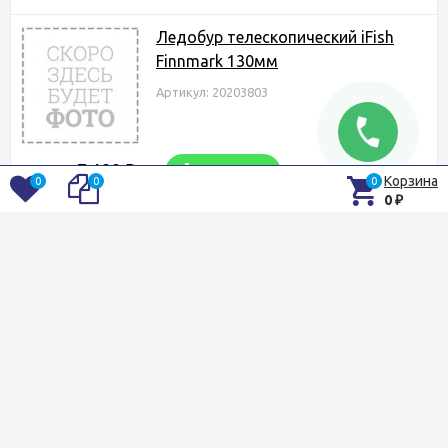
Ледобур телескопический iFish
Finnmark 130мм
Артикул: 20203803
7 199
₽
Купить
В наличии
Корзина
0
0
0
0
₽
Быстрый просмотр
В избранное
Сравнение
Адаптер для ледобура iFish Viking
Артикул: 20193880
2 573
₽
Купить
В наличии
Быстрый просмотр
В избранное
Сравнение