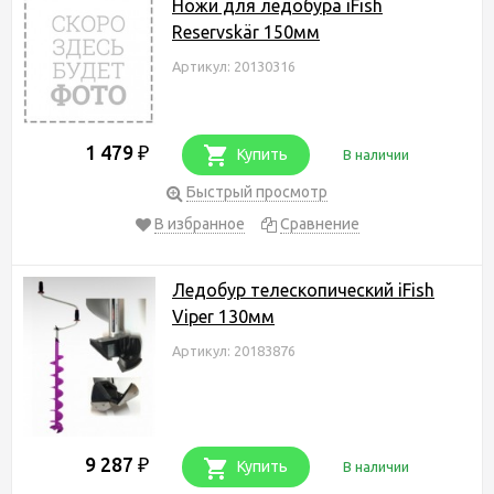
Ножи для ледобура iFish
Reservskär 150мм
Артикул: 20130316
1 479
₽
Купить
В наличии
Быстрый просмотр
В избранное
Сравнение
Ледобур телескопический iFish
Viper 130мм
Артикул: 20183876
9 287
₽
Купить
В наличии