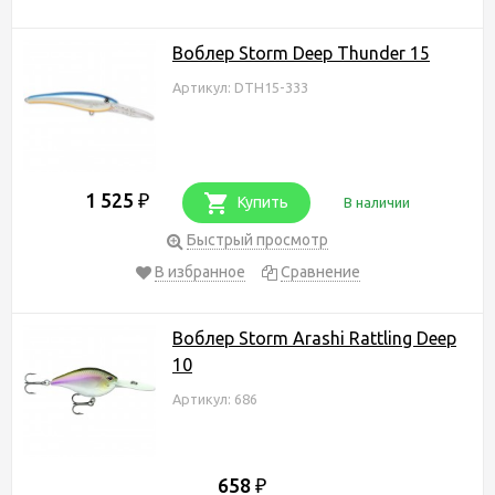
Воблер Storm Deep Thunder 15
Артикул: DTH15-333
1 525
₽
Купить
В наличии
Быстрый просмотр
В избранное
Сравнение
Воблер Storm Arashi Rattling Deep
10
Артикул: 686
658
₽