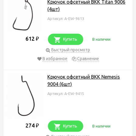
Крючок офсетный BKK Titan 9006
(4шт)
Артикул: A-EW-9613
612
₽
Купить
В наличии
Быстрый просмотр
В избранное
Сравнение
Крючок офсетный BKK Nemesis
9004 (6шт)
Артикул: A-EW-9415
274
₽
Купить
В наличии