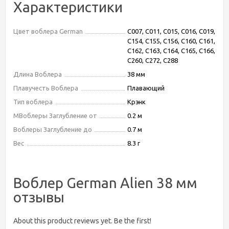
Характеристики
Цвет воблера German
С007, С011, С015, С016, С019,
С154, С155, С156, С160, С161,
C162, C163, С164, C165, C166,
C260, C272, C288
Длина Воблера
38 мм
Плавучесть Воблера
Плавающий
Тип воблера
Крэнк
МВоблеры Заглубление от
0.2 м
Воблеры Заглубление до
0.7 м
Вес
8.3 г
Воблер German Alien 38 мм
отзывы
About this product reviews yet. Be the first!