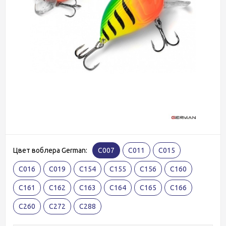
Цвет воблера German:
С007
С011
С015
С016
С019
С154
С155
С156
С160
С161
C162
C163
С164
C165
C166
C260
C272
C288