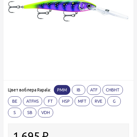
Цвет воблера Rapala:
PMM
IB
ATF
CHBHT
BE
ATFHS
FT
HSP
MFT
RVE
G
S
SB
VDH
1 695
₽