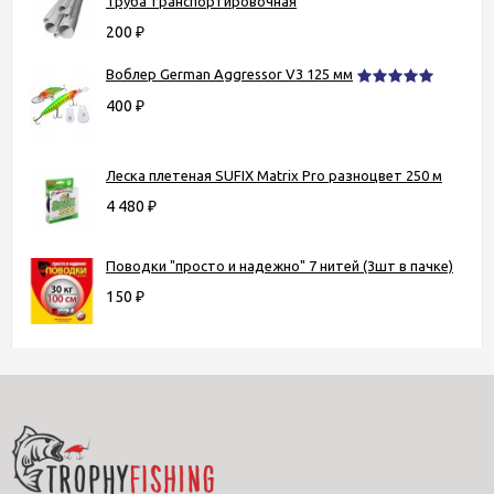
Труба транспортировочная
200
₽
Воблер German Aggressor V3 125 мм
400
₽
Леска плетеная SUFIX Matrix Pro разноцвет 250 м
4 480
₽
Поводки "просто и надежно" 7 нитей (3шт в пачке)
150
₽