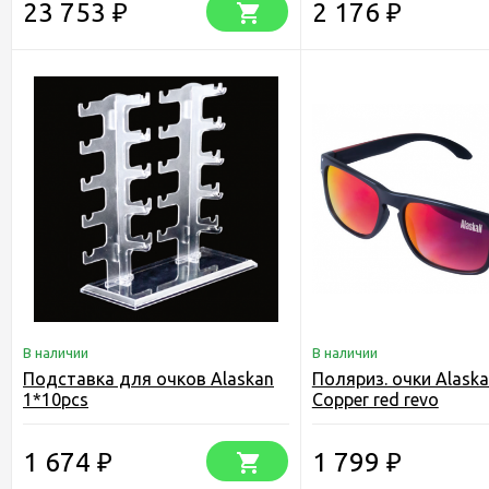
23 753
2 176
₽
₽
В наличии
В наличии
Подставка для очков Alaskan
Поляриз. очки Alask
1*10pcs
Copper red revo
1 674
1 799
₽
₽