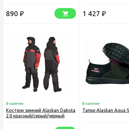
890
1 427
₽
₽
В наличии
В наличии
Костюм зимний Alaskan Dakota
Тапки Alaskan Aqua S
2.0 красный/серый/черный
(куртка+полукомбинезон)