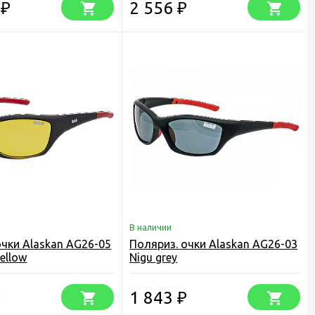
5
2 556
₽
₽
В наличии
очки Alaskan AG26-05
Поляриз. очки Alaskan AG26-03
yellow
Nigu grey
1 843
₽
₽