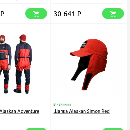
олукомбинезон)
черный
(куртка+полукомбинезон
4
30 641
₽
₽
В наличии
Alaskan Adventure
Шапка Alaskan Simon Red