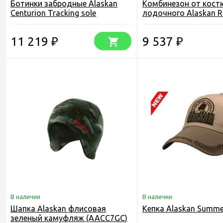
Ботинки забродные Alaskan
Комбинезон от кос
Centurion Tracking sole
лодочного Alaskan R
Hunte
11 219
9 537
₽
₽
В наличии
В наличии
Шапка Alaskan флисовая
Кепка Alaskan Summe
зеленый камуфляж (AACC7GC)