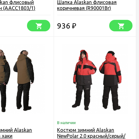
skan флисовый
Шапка Alaskan флисовая
н (AACC1803/1)
коричневая (R90001Br)
936
₽
В наличии
мний Alaskan
Костюм зимний Alaskan
 хаки
NewPolar 2.0 красный/серый/