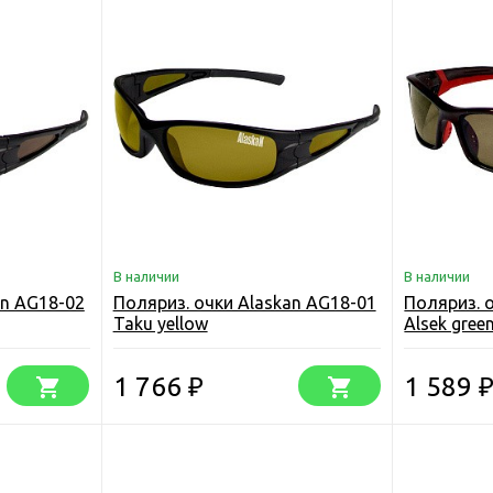
В наличии
В наличии
an AG18-02
Поляриз. очки Alaskan AG18-01
Поляриз. 
Taku yellow
Alsek gree
1 766
1 589
₽