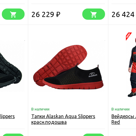
(куртка+п
26 229
26 42
₽
В наличии
В наличии
lippers
Тапки Alaskan Aqua Slippers
Вейдерсы 
красн.подошва
Red