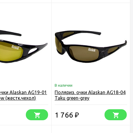
В наличии
очки Alaskan AG19-01
Поляриз. очки Alaskan AG18-04
ow (жестк.чехол)
Taku green-grey
1 766
₽
₽