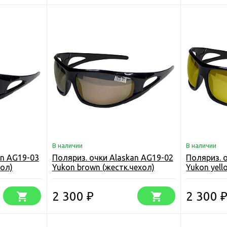
В наличии
В наличии
an AG19-03
Поляриз. очки Alaskan AG19-02
Поляриз. 
хол)
Yukon brown (жестк.чехол)
Yukon yell
2 300
2 300
₽