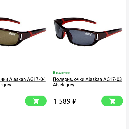
В наличии
очки Alaskan AG17-04
Поляриз. очки Alaskan AG17-03
n-grey
Alsek grey
1 589
₽
₽