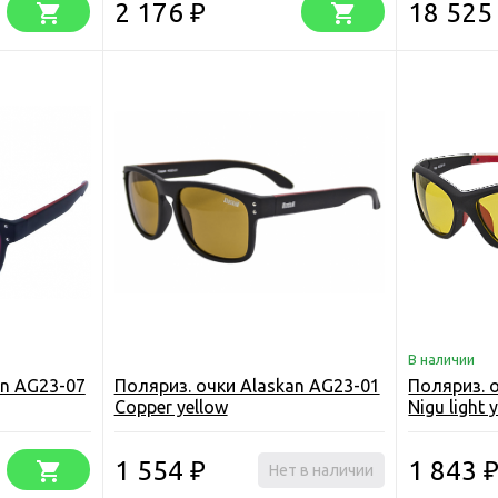
2 176
18 52
₽
В наличии
an AG23-07
Поляриз. очки Alaskan AG23-01
Поляриз. 
Copper yellow
Nigu light 
1 554
1 843
₽
Нет в наличии