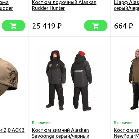
тюма
Костюм лодочный Alaskan
Шарф Ala
udder
Rudder Hunter
серый/чер
25 419
664
₽
₽
В наличии
В наличии
r 2,0 ACKB
Костюм зимний Alaskan
Костюм зи
Savoonga серый/черный
NewPolarM