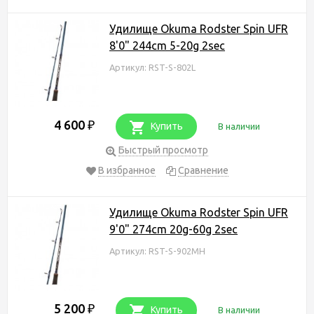
Удилище Okuma Rodster Spin UFR
8'0" 244cm 5-20g 2sec
Артикул: RST-S-802L
4 600
₽
Купить
В наличии
Быстрый просмотр
В избранное
Сравнение
Удилище Okuma Rodster Spin UFR
9'0" 274cm 20g-60g 2sec
Артикул: RST-S-902MH
5 200
₽
Купить
В наличии