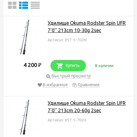
Удилище Okuma Rodster Spin UFR
7'0'' 213cm 10-30g 2sec
Артикул: RST-S-702M
4 200
₽
Купить
В наличии
Быстрый просмотр
В избранное
Сравнение
Удилище Okuma Rodster Spin UFR
7'0'' 213cm 20-60g 2sec
Артикул: RST-S-702H