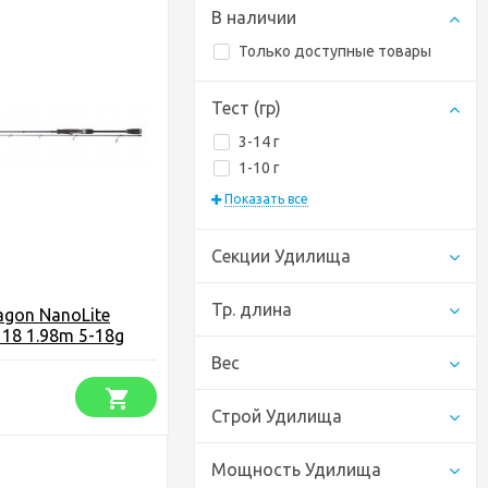
В наличии
Только доступные товары
Тест (гр)
3-14 г
1-10 г
Показать все
Секции Удилища
Тр. длина
gon NanoLite
 18 1.98m 5-18g
Вес
₽
Строй Удилища
Мощность Удилища