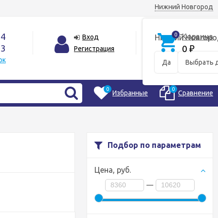
Нижний Новгород
44
0
Корзина
Вход
Нижний Новгоро
33
0
Регистрация
₽
ок
Да
Выбрать 
0
0
Избранные
Сравнение
Подбор по параметрам
Цена,
руб.
—