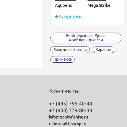
Aqubens
Mega Strike
Показать все
#воблерыессе #jesse
#воблерыджесси
Заводные кольца
Карабин
Приманка
Контакты
+7 (495) 795-40-44
+7 (903) 779-80-33
info@trophyfishing.ru
г. Нижний Новгород