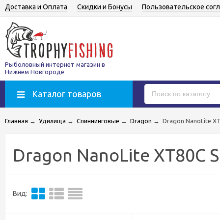
Доставка и Оплата
Скидки и Бонусы
Пользовательское сог
Рыболовный интернет магазин в
Нижнем Новгороде
Каталог товаров
Главная
→
Удилища
→
Спиннинговые
→
Dragon
→
Dragon NanoLite X
Dragon NanoLite XT80C S
Вид: