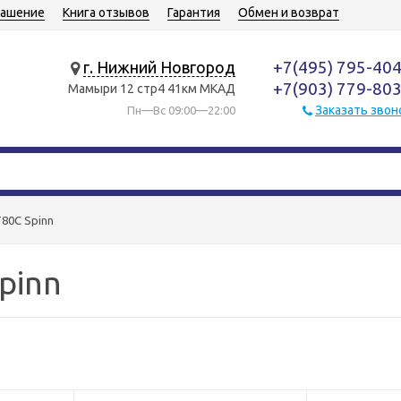
лашение
Книга отзывов
Гарантия
Обмен и возврат
+7(495) 795-40
г. Нижний Новгород
+7(903) 779-80
Мамыри 12 стр4 41км МКАД
Заказать звон
Пн—Вс 09:00—22:00
T80C Spinn
pinn