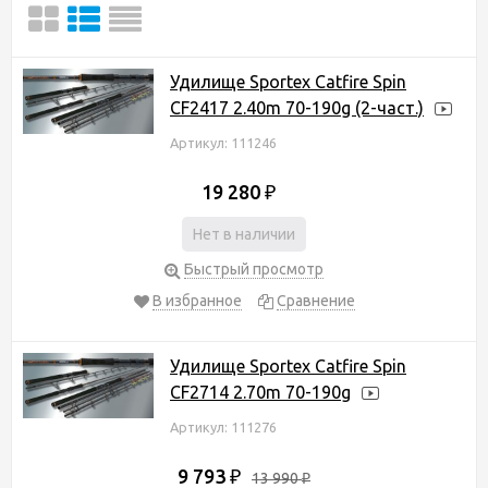
Удилище Sportex Catfire Spin
CF2417 2.40m 70-190g (2-част.)
Артикул: 111246
19 280
₽
Нет в наличии
Быстрый просмотр
В избранное
Сравнение
Удилище Sportex Catfire Spin
CF2714 2.70m 70-190g
Артикул: 111276
9 793
₽
13 990
₽