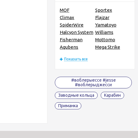
MOF
Sportex
Climax
Flajzar
SpiderWire
Yamatoyo
Halcyon System
Williams
Fisherman
Mottomo
Aqubens
Mega Strike
Показать все
#воблерыессе #jesse
#воблерыджесси
Заводные кольца
Карабин
Приманка