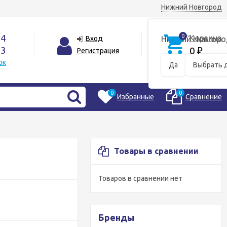
Нижний Новгород
44
0
Корзина
Вход
Нижний Новгоро
33
0
Регистрация
₽
ок
Да
Выбрать 
0
0
Избранные
Сравнение
Товары в сравнении
Товаров в сравнении нет
Бренды