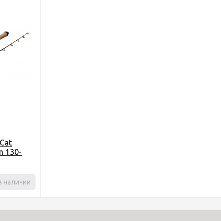
Cat
m 130-
со
в наличии